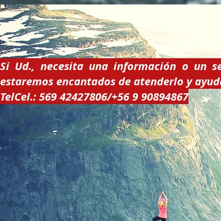
Si Ud., necesita una información o un s
estaremos encantados de atenderlo y ayuda
TelCel.: 569 42427806/+56 9 90894867